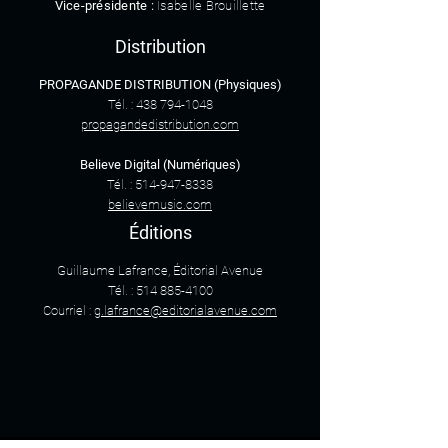
Vice-présidente :
Isabelle Brouillette
Distribution
PROPAGANDE DISTRIBUTION (Physiques)
Tél. : 438 794-1048
propagandedistribution.com
Believe Digital (Numériques)
Tél. : 514
-947-8338
believemusic.com
Éditions
Guillaume Lafrance, Éditorial Avenue
Tél. : 514 885-4100
Courriel :
g.lafrance@editorialavenue.com