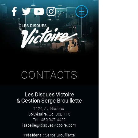
CONTACTS
Les Disques Victoire
& Gestion Serge Brouillette
1124, Av. Nadeau
St-Césaire, Qc J0L 1T0
Tél.: 450 947-4422
isabelle@disquesvictoire.com
Président :
Serge Brouillette